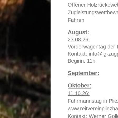
Offener Holzrückewe
Zugleistungswettbew
Fahren
August:
23.08.26:
Vorderwagentag der I
Kontakt: info@ig-zug
Beginn: 11h
September:
Oktober:
11.10.26:
Fuhrmannstag in Pli
www.reitvereinpliezh
Kontakt: Werner Goll