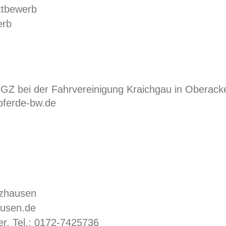
ttbewerb
erb
GZ bei der Fahrvereinigung Kraichgau in Oberack
pferde-bw.de
ezhausen
ausen.de
er, Tel.: 0172-7425736